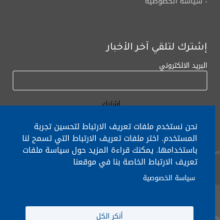
سياسة الخصوصية
إشترك لتلقي آخر الأخبار
البريد الالكتروني
نحن نستخدم ملفات تعريف الارتباط لتحسين تجربة
المستخدم. اختر ملفات تعريف الارتباط التي تسمح لنا
باستخدامها. يمكنك قراءة المزيد حول سياسة ملفات
لأي إستفسار الإتصال على:
٠١/٧٧٢٠٠٠
تعريف الارتباط الخاصة بنا في موقعنا
سياسة الخصوصية
جميع الحقوق محفوظة © 2026 , وزارة التربية والتعليم العالي، لبنان.
أنكر الكل
انشأ من قبل
ICT