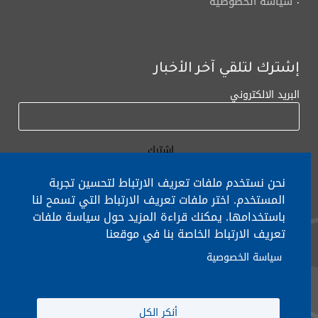
سياسة الخصوصية
إشترك لتلقي آخر الأخبار
البريد الالكتروني
نحن نستخدم ملفات تعريف الارتباط لتحسين تجربة
المستخدم. اختر ملفات تعريف الارتباط التي تسمح لنا
باستخدامها. يمكنك قراءة المزيد حول سياسة ملفات
لأي إستفسار الإتصال على:
٠١/٧٧٢٠٠٠
تعريف الارتباط الخاصة بنا في موقعنا
سياسة الخصوصية
جميع الحقوق محفوظة © 2026 , وزارة التربية والتعليم العالي، لبنان.
أنكر الكل
انشأ من قبل
ICT