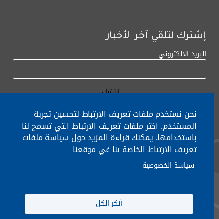
إشترك لتلقي آخر الأخبار
البريد الالكتروني
نحن نستخدم ملفات تعريف الارتباط لتحسين تجربة
المستخدم. اختر ملفات تعريف الارتباط التي تسمح لنا
باستخدامها. يمكنك قراءة المزيد حول سياسة ملفات
لأي إستفسار الإتصال على:
٠١/٧٧٢٠٠٠
تعريف الارتباط الخاصة بنا في موقعنا
سياسة الخصوصية
جميع الحقوق محفوظة © 2026 , وزارة التربية والتعليم العالي، لبنان.
أنكر الكل
انشأ من قبل
ICT