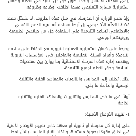
يبقى الهدف الأساس واحداً: صون حق كل تلميذ في التعلم وضمان
استمرارية مساره التعليمي مهما اختلفت أوضاعه وظروفه،
وإذ تعتبر الوزارة أن المدرسة، في مثل هذه الظروف، لا تشكّل فقط
فضاءً للتعلّم الأكاديمي، بل أيضاً مساحة أساسية للدعم النفسي
والاجتماعي تساعد التلامذة على استعادة جزء من حياتهم الطبيعية
وروتينهم اليومي،
وحرصاً على ضمان استمرارية العملية التربوية مع الحفاظ على سلامة
التلامذة وأفراد الهيئة التعليمية والعاملين في المؤسسات التربوية،
وبهدف إدارة هذه المرحلة الاستثنائية بما يوازن بين مقتضيات
السلامة وحق التعلم لجميع التلامذة،
لذلك، يُطلب إلى المدارس والثانويات والمعاهد الفنية والتقنية
الرسمية والخاصة ما يلي:
أولاً: في ما خص المدارس والثانويات والمعاهد الفنية والتقنية
الخاصة
1- تقييم الأوضاع الأمنية:
على إدارة كل مدرسة أو ثانوية أو معهد خاص تقييم الأوضاع الأمنية
في نطاق مقرها بصورة مستمرة، واتخاذ القرار المناسب بشأن نمط