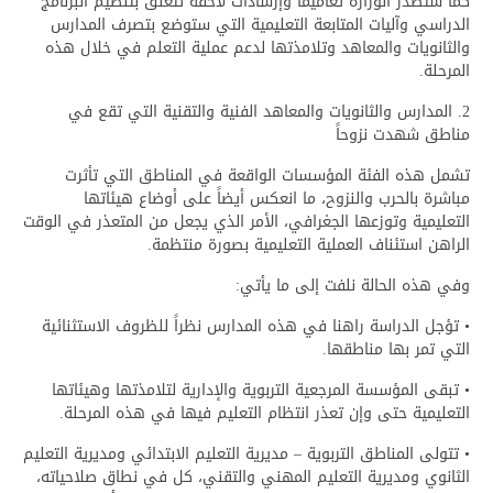
كما ستصدر الوزارة تعاميما وإرشادات لاحقة تتعلق بتنظيم البرنامج
الدراسي وآليات المتابعة التعليمية التي ستوضع بتصرف المدارس
والثانويات والمعاهد وتلامذتها لدعم عملية التعلم في خلال هذه
المرحلة.
2. المدارس والثانويات والمعاهد الفنية والتقنية التي تقع في
مناطق شهدت نزوحاً
تشمل هذه الفئة المؤسسات الواقعة في المناطق التي تأثرت
مباشرة بالحرب والنزوح، ما انعكس أيضاً على أوضاع هيئاتها
التعليمية وتوزعها الجغرافي، الأمر الذي يجعل من المتعذر في الوقت
الراهن استئناف العملية التعليمية بصورة منتظمة.
وفي هذه الحالة نلفت إلى ما يأتي:
• تؤجل الدراسة راهنا في هذه المدارس نظراً للظروف الاستثنائية
التي تمر بها مناطقها.
• تبقى المؤسسة المرجعية التربوية والإدارية لتلامذتها وهيئاتها
التعليمية حتى وإن تعذر انتظام التعليم فيها في هذه المرحلة.
• تتولى المناطق التربوية – مديرية التعليم الابتدائي ومديرية التعليم
الثانوي ومديرية التعليم المهني والتقني، كل في نطاق صلاحياته،