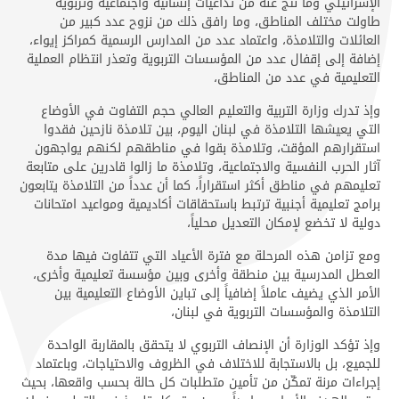
الإسرائيلي وما نتج عنه من تداعيات إنسانية واجتماعية وتربوية
طاولت مختلف المناطق، وما رافق ذلك من نزوح عدد كبير من
العائلات والتلامذة، واعتماد عدد من المدارس الرسمية كمراكز إيواء،
إضافة إلى إقفال عدد من المؤسسات التربوية وتعذر انتظام العملية
التعليمية في عدد من المناطق،
وإذ تدرك وزارة التربية والتعليم العالي حجم التفاوت في الأوضاع
التي يعيشها التلامذة في لبنان اليوم، بين تلامذة نازحين فقدوا
استقرارهم المؤقت، وتلامذة بقوا في مناطقهم لكنهم يواجهون
آثار الحرب النفسية والاجتماعية، وتلامذة ما زالوا قادرين على متابعة
تعليمهم في مناطق أكثر استقراراً، كما أن عدداً من التلامذة يتابعون
برامج تعليمية أجنبية ترتبط باستحقاقات أكاديمية ومواعيد امتحانات
دولية لا تخضع لإمكان التعديل محلياً،
ومع تزامن هذه المرحلة مع فترة الأعياد التي تتفاوت فيها مدة
العطل المدرسية بين منطقة وأخرى وبين مؤسسة تعليمية وأخرى،
الأمر الذي يضيف عاملاً إضافياً إلى تباين الأوضاع التعليمية بين
التلامذة والمؤسسات التربوية في لبنان،
وإذ تؤكد الوزارة أن الإنصاف التربوي لا يتحقق بالمقاربة الواحدة
للجميع، بل بالاستجابة للاختلاف في الظروف والاحتياجات، وباعتماد
إجراءات مرنة تمكّن من تأمين متطلبات كل حالة بحسب واقعها، بحيث