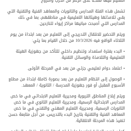
التعليم فيها ممكناً على الرغم من الحرب والنزوح
تشمل هذه الفئة المدارس والثانويات والمعاهد الفنية والتقنية التي
بقي تلامذتها وهيئاتها التعليمية في مناطقهم، بما في ذلك
المدارس التي أصبحت مبانيها مراكز إيواء للنازحين.
ويتم التحضير للانتقال التدريجي إلى التعليم من بعد ابتداءً من يوم
الثلاثاء الواقع فيه 10/3/2026 من خلال القيام بما يلي:
• البدء بفترة استعداد وتنظيم داخلي للتأكد من جهوزية الهيئة
التعليمية والتلامذة والوسائل التقنية.
• اعتماد دوام تعليمي جزئي من بعد في المرحلة الأولى.
• الوصول إلى انتظام التعليم من بعد بصورة كاملة ابتداءً من مطلع
الأسبوع المقبل أو فور جهوزية المدرسة / الثانوية / المعهد.
ويتم إبلاغ المناطق التربوية ومديرية التعليم الابتدائي في ما خص
المدارس الابتدائية الرسمية، ومديرية التعليم الثانوي في ما خص
الثانويات الرسمية، ومديرية التعليم المهني والتقني في ما خص
المعاهد الفنية والتقنية بتاريخ البدء بالتدريس، من أجل متابعة حسن
تنفيذ هذه المرحلة الانتقالية.