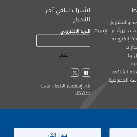
ط
إشترك لتلقي آخر
الأخبار
امج والمشاريع
ت تدريبية عبر الإنترنت
البريد الالكتروني
ت إلكترونية
دارات
 بنا
بنا
ئلة الشائعة
سة الخصوصية
لأي إستفسار الإتصال على:
٠١/٧٧٢٠٠٠
قبول الكل