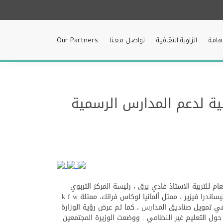
هامة
الزاوية الثقافية
تواصل معنا
Our Partners
بية لدعم المدارس الرسمية
كرامي اجتماع الهيئة الإدارية للصندوق الإئتماني للتربية TREF في حضور المدير العام للتربية الاستاذ فادي يرق ، رئيسة المركز التربوي
للبحوث والإنماء البروفسورة هيام إسحق ، والأعضاء الذين يمثلون الجهات المساهمة في الصندوق : ممثلة سفارة الاتحاد الأوروبي اليساندرا فيزير ، ممثل ألمانيا لوكاس فرانك، ممثلة k f w
 في تمويل صناديق المدارس ، كما تم عرض رؤية الوزارة
حول التعليم غير النظامي . ووضعت الوزيرة المجتمعين