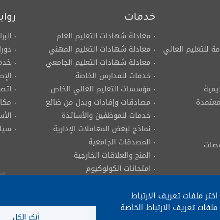
خدمات
رواب
معادلة شهادات التعليم العام
البر
مة للتعليم العالي
معادلة شهادات التعليم المهني
دورا
معادلة شهادات التعليم الجامعي
خدما
خدمات للمدارس الخاصة
الإص
يمية
مؤسسات التعليم العالي الخاص
اتصل
لمعتمدة
مصادقات وإفادات وبدل من ضائع
مكات
خدمات للموظفين والأساتذة
الأس
نماذج لبعض المعاملات الإدارية
سيا
المصدقات الجامعية
قصات
المنح والعلاقات الخارجية
امتحانات الكولوكيوم
مزاولة مهنة الهندسة
ختر ملفات تعريف الارتباط
ملفات تعريف الارتباط الخاصة
أنكر الكل