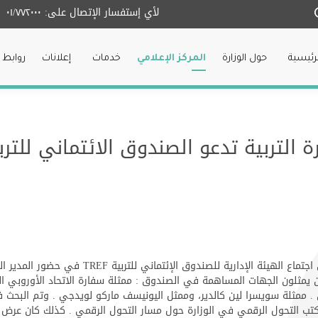
لأي إستفسار الإتصال على:
٠١/٧٧٢٠٠٠
لرئيسية
حول الوزارة
المركز الإعلامي
خدمات
إعلانات
روابط 
 التربية تدعو الصندوق الائتماني للتر
ترأست وزيرة التربية والتعليم العالي الدكتورة ريما 
ان . ممثلة سويسرا لين كالدير، وممثل اليونيسف ماركو لويدجي . وتم البحث
ن مكتب التحول الرقمي في الوزارة حول مسار التحول الرقمي . كذلك كان عرض 