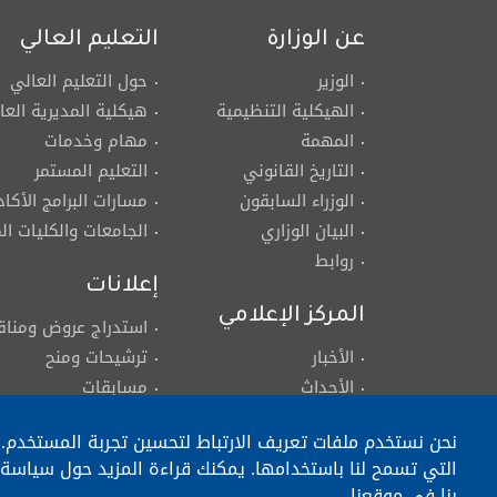
عن الوزارة
التعليم العالي
الوزير
حول التعليم العالي
الهيكلية التنظيمية
هيكلية المديرية العا
المهمة
مهام وخدمات
التاريخ القانوني
التعليم المستمر
الوزراء السابقون
مسارات البرامج الأكاد
البيان الوزاري
الجامعات والكليات ا
روابط
إعلانات
المركز الإعلامي
استدراج عروض ومنا
الأخبار
ترشيحات ومنح
الأحداث
مسابقات
معرض الصور
وظائف
نحن نستخدم ملفات تعريف الارتباط لتحسين تجربة المستخدم. ا
معرض الفيديو
التي تسمح لنا باستخدامها. يمكنك قراءة المزيد حول سياسة 
تعاميم، مذكرات، قرارات،
بنا في موقعنا