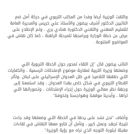
والتقت الوزيرة أيضا وفدا من المكتب التربوي في حركة أمل ضم
النائبين الدكتور أشرف بيضون والأستاذ علي خريس والمديرة العامة
للتعليم المهني والتقني الدكتورة هنادي بري ، وتم الإطلاع على
عرض عن خطة الوزارة وبرامجها للمرحلة الراهنة ، كما كان نقاش في
المواضيع المتنوعة .
النائب بيضون قال "إن اللقاء تمحور حول الخطة التربوية التي
وضعتها وزيرة التربية لمقاربة موضوع الإمتحانات الرسمية ، والكفايات
التي حققها التلاميذ في ظل العدوان الإسرائيلي على لبنان ،وتأثر
القطاع التربوي في شكل خاص بهذا العدوان ، وقد استمعنا إلى
وجهة نظر معالي الوزيرة حول إجراء الإمتحانات ، وتصوراتها التي
تراها ، وأبدينا موقفنا وهواجسنا وتخوفنا" .
وأضاف "نحن نشد على يدها في الخطة التي وضعتها وقد جاءت
نتيجة لجهد وعمل كبير ، ونأمل أن نتابع معها النقاش في لقاءات
مقبلة لبلورة التوجه الذي نراه مع رؤية الوزيرة" .