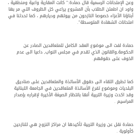
وعن الإمتحانات الرسمية قال حمادة:" كانت المقاربة واعية ومنطقية ،
واود ان اطمئن الطلاب بأن المشروع يراعي كل الظروف التي مر بها
أبناؤنا الأعزاء خصوصا النازحون من بيوتهم وديارهم ، كما تحدثنا في
امتحانات الشهادة المتوسطة".
حمادة لفت الى موضوع العقد الكامل للمتعاقدين الصادر عن
الحكومة,والقانون الذي تقدم في مجلس النواب, داعيا الى عدم
الخوف على حقوقهم.
كما تطرق اللقاء الى حقوق الأساتذة والمتعاقدين على صناديق
البلديات وموضوع تفرغ الأساتذة المتعاقدين في الجامعة اللبنانية
وقد اكدت وزيرة التربية أنها بانتظار الصيغة الأخيرة لإقراره بإصدار
المراسيم .
حمادة نقل عن وزيرة التربية تأكيدها ان مراكز النزوح هي للنازحين
كأولوية .