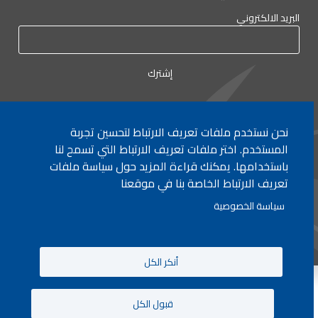
البريد الالكتروني
نحن نستخدم ملفات تعريف الارتباط لتحسين تجربة
لأي إستفسار الإتصال على:
٠١/٧٧٢٠٠٠
المستخدم. اختر ملفات تعريف الارتباط التي تسمح لنا
باستخدامها. يمكنك قراءة المزيد حول سياسة ملفات
تعريف الارتباط الخاصة بنا في موقعنا
جميع الحقوق محفوظة © 2026 , وزارة التربية والتعليم العالي، لبنان.
سياسة الخصوصية
انشأ من قبل
ICT
أنكر الكل
قبول الكل