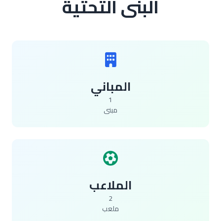
البنى التحتية
المباني
1
مبنى
الملاعب
2
ملعب