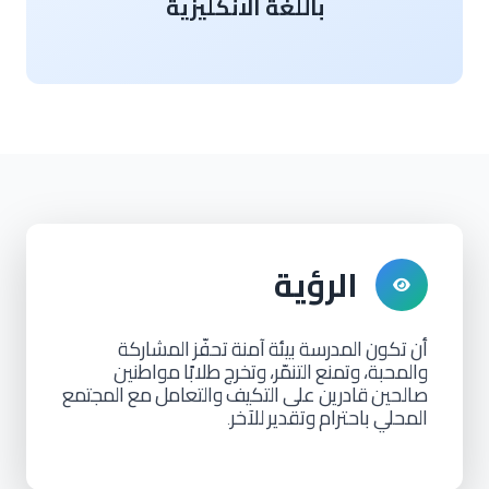
باللغة الانكليزية
الرؤية
أن
تكون
المدرسة
بيئة
آمنة
تحفّز
المشاركة
والمحبة،
وتمنع
التنمّر،
وتخرج
طلابًا
مواطنين
صالحين
قادرين
على
التكيف
والتعامل
مع
المجتمع
المحلي
باحترام
وتقدير
للآخر
.