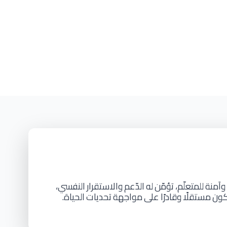
وآمنة
للمتعلّم،
تؤمّن
له
الدّعم
والاستقرار
النفسي،
كون
مستقلًا
وقادرًا
على
مواجهة
تحديات
الحياة.