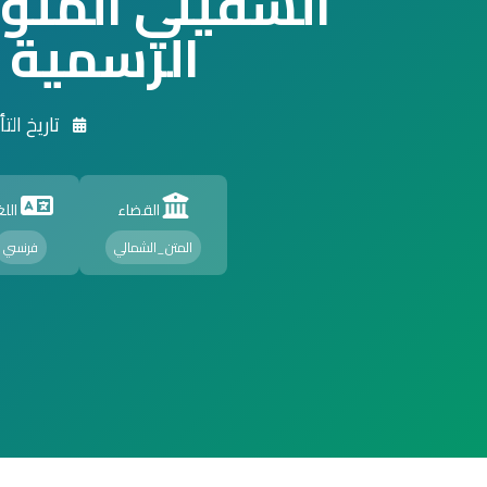
السفيلي المت
الرسمية
تاريخ التأسيس 008
القضاء
اللغ
المتن_الشمالي
فرنسي