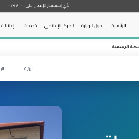
لأي إستفسار الإتصال على:
٠١/٧٧٢٠٠٠
الرئيسية
حول الوزارة
المركز الإعلامي
خدمات
إعلانات
سطة الرسمية
الرؤية
الر