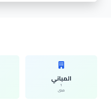
المباني
1
مبنى