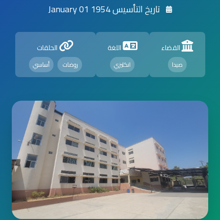
تاريخ التأسيس 1954 January 01
القضاء
اللغة
الحلقات
صيدا
انكليزي
روضات
أساسي