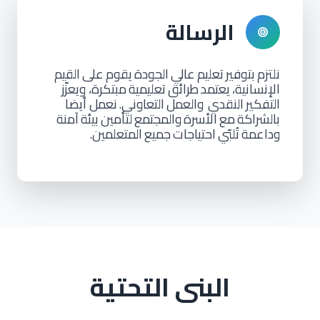
الرسالة
نلتزم
بتوفير
تعليم
عالي
الجودة
يقوم
على
القيم
الإنسانية،
يعتمد
طرائق
تعليمية
مبتكرة، ويعزّز
التفكير
النقدي
والعمل
التعاوني.
نعمل أيضا
بالشراكة
مع
الأسرة
والمجتمع
لتأمين
بيئة
آمنة
وداعمة
تُلبّي
احتياجات
جميع
المتعلمين.
البنى التحتية