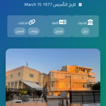
تاريخ التأسيس 1977 March 15
القضاء
اللغة
الحلقات
جبيل
فرنسي
روضات
أساسي