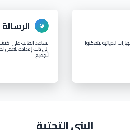
الرسالة
هارات
الحياتية
ليتمكنوا
نساعد الطالب
على
اكتشا
إلى ذلك
إعداده
للعمل لج
للجميع.
البنى التحتية