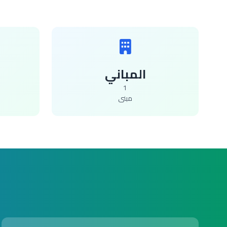
المباني
1
مبنى