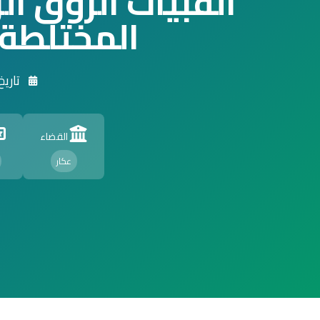
القبيات الزوق ا
المختلطة
تاريخ الت
القضاء
عكار