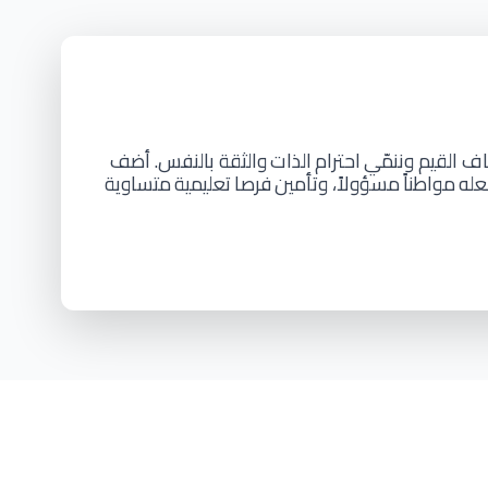
ف القيم وننمّي
احترام
الذات
والثقة بالنفس. أضف
عله
مواطناً
مسؤولاً، وتأمين
فرصا
تعليمية
متساوية