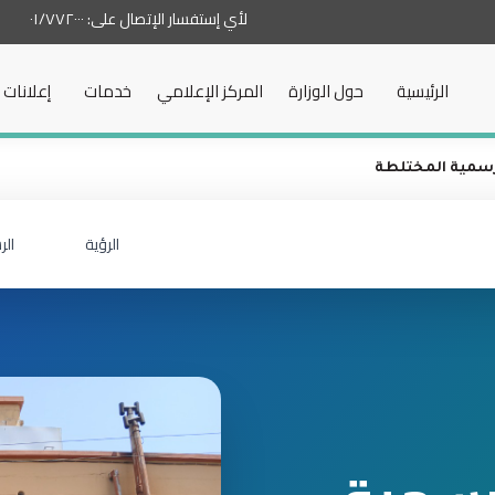
لأي إستفسار الإتصال على:
٠١/٧٧٢٠٠٠
الرئيسية
حول الوزارة
المركز الإعلامي
خدمات
إعلانات
لرسمية المختلطة
الرؤية
الر