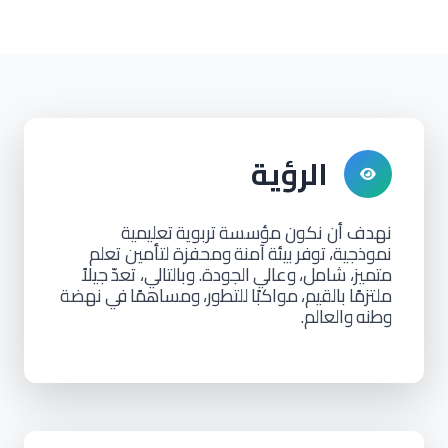
الرؤية
نهدف أن نكون مؤسسة
تربوية
تعليمية
نموذجية،
توفر
بيئة
آمنة
ومحفزة لتأمين تعلم
متميز، شامل،
وعالي
الجودة. وبالتالي، تعدّ
جيلاً
ملتزمًا
بالقيم،
مواكبًا
للتطور،
ومساهمًا
في
نهضة
وطنه
والعالم.