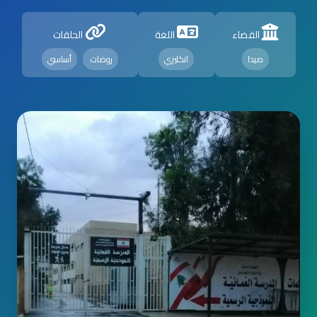
القضاء
اللغة
الحلقات
صيدا
انكليزي
روضات
أساسي