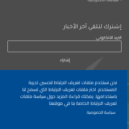
إشترك لتلقي آخر الأخبار
البريد الالكتروني
نحن نستخدم ملفات تعريف الارتباط لتحسين تجربة
المستخدم. اختر ملفات تعريف الارتباط التي تسمح لنا
لأي إستفسار الإتصال على:
٠١/٧٧٢٠٠٠
باستخدامها. يمكنك قراءة المزيد حول سياسة ملفات
تعريف الارتباط الخاصة بنا في موقعنا
جميع الحقوق محفوظة © 2026 , وزارة التربية والتعليم العالي، لبنان.
سياسة الخصوصية
انشأ من قبل
ICT