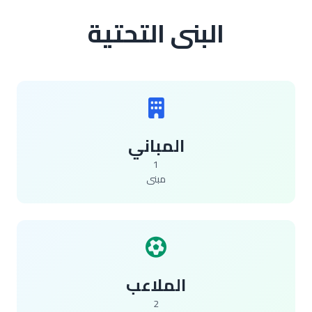
البنى التحتية
المباني
1
مبنى
الملاعب
2