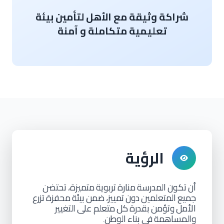
شراكة وثيقة مع الأهل لتأمين بيئة
تعليمية متكاملة و آمنة
الرؤية
أن
تكون
المدرسة
منارة
تربوية
متميزة،
تحتضن
جميع
المتعلمين
دون
تمييز،
ضمن
بيئة
محفزة
تزرع
الأمل
وتؤمن
بقدرة
كل
متعلم
على
التغيير
والمساهمة
في
بناء
الوطن
.