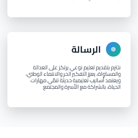
الرسالة
نلتزم
بتقديم
تعليم
نوعي
يرتكز
على
العدالة
والمساواة،
يعزز
التفكير
الحر
والانتماء
الوطني،
ويعتمد
أساليب
تعليمية
حديثة
تنمّي
مهارات
الحياة،
بالشراكة
مع
الأسرة
والمجتمع
.