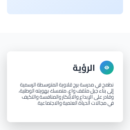
الرؤية
نطمح
في
مدرسة
برج
قلاوية
المتوسطة
الرسمية
إلى
بناء
جيل
مثقف
واعٍ،
متمسك
بهويته
الوطنية،
وقادر
على
الإبداع
والابتكار
والمنافسة
والتكيف
في
مجالات
الحياة
العلمية
والاجتماعية
.