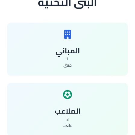
البنى التحتية
المباني
1
مبنى
الملاعب
2
ملعب