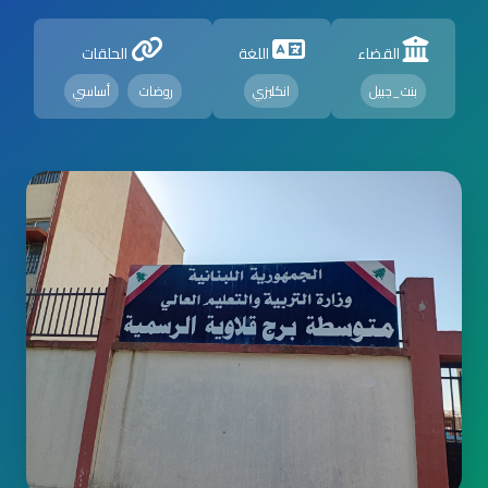
القضاء
اللغة
الحلقات
بنت_جبيل
انكليزي
روضات
أساسي