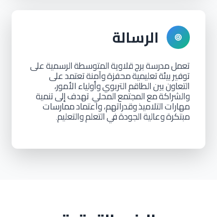
الرسالة
تعمل
مدرسة
برج
قلاوية
المتوسطة
الرسمية
على
توفير
بيئة
تعليمية
محفزة
وآمنة
تعتمد
على
التعاون
بين
الطاقم
التربوي
وأولياء
الأمور،
والشراكة
مع
المجتمع
المحلي
تهدف
إلى
تنمية
.
مهارات
التلاميذ
وقدراتهم،
واعتماد
ممارسات
مبتكرة
وعالية
الجودة
في
التعلم
والتعليم
.