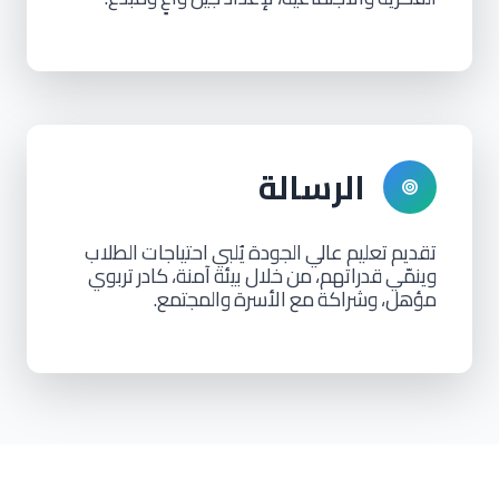
الرسالة
تقديم
تعليم
عالي
الجودة
يُلبي
احتياجات
الطلاب
وينمّي
قدراتهم،
من
خلال
بيئة
آمنة،
كادر
تربوي
مؤهل،
وشراكة
مع
الأسرة
والمجتمع.