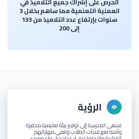
الحرص على إشراك جميع التلاميذ في
العملية التعلمية مما ساهم بخلال 3
سنوات بإرتفاع عدد التلاميذ من 133
إلى 200
الرؤية
تسعى
المدرسة
إلى
توفير
بيئة
تعليمية
محفزة
وآمنة
تعزز
قدرات
الطلاب
وتنمي
مهاراتهم
الفكرية
والاجتماعية،
لإعداد
جيل
واعٍ
ومبدع.