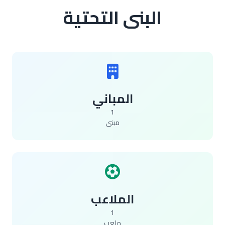
البنى التحتية
المباني
1
مبنى
الملاعب
1
ملعب