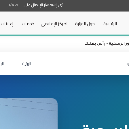
لأي إستفسار الإتصال على:
٠١/٧٧٢٠٠٠
الرئيسية
حول الوزارة
المركز الإعلامي
خدمات
إعلانات
ور الرسمية - رأس بعلبك
الرؤية
الر