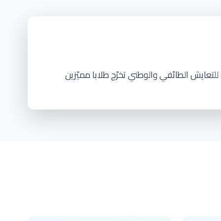
تعايش الطائفي والوطني تخرّج طلابا مميّزين