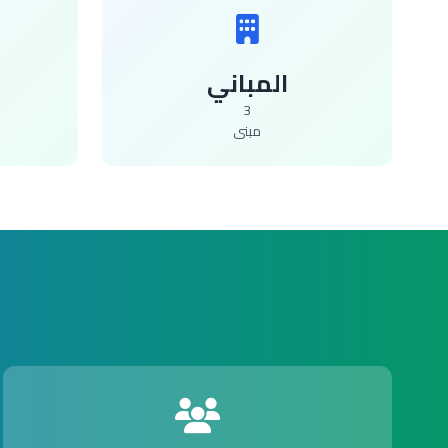
المباني
3
مبنى