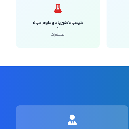
كيمياء/فيزياء وعلوم حياة
1
المختبرات