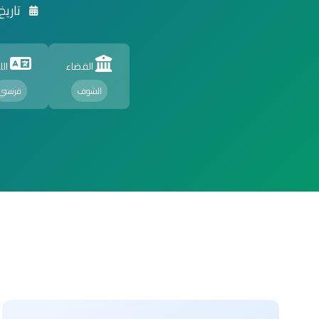
تاريخ الت
القضاء
الل
الشوف
فرنسي