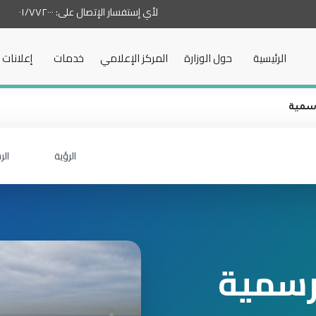
لأي إستفسار الإتصال على:
٠١/٧٧٢٠٠٠
الرئيسية
حول الوزارة
المركز الإعلامي
خدمات
إعلانات
لرسمية
الرؤية
الر
لرسمية