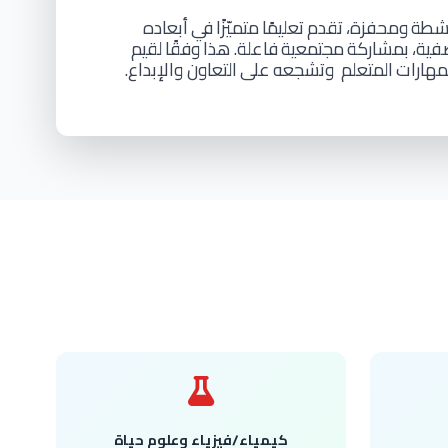
شطة
ومحفزة،
تقدم
تعليمًا
متميّزًا
في
أبعاده
فية،
بمشاركة
مجتمعية
فاعلة. هذا
وفقًا
لقيم
مهارات
المتعلم
وتشجعه
على
التعاون والإبداع.
كيمياء/فيزياء وعلوم حياة