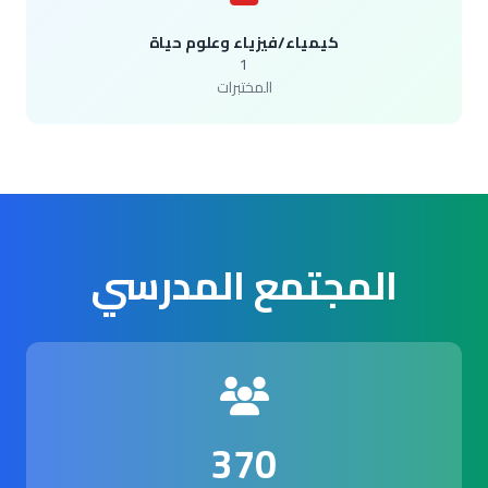
كيمياء/فيزياء وعلوم حياة
1
المختبرات
المجتمع المدرسي
370