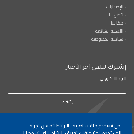
الإصدارات
اتصل بنا
مكاتبنا
الأسئلة الشائعة
سياسة الخصوصية
إشترك لتلقي آخر الأخبار
البريد الالكتروني
نحن نستخدم ملفات تعريف الارتباط لتحسين تجربة
لأي إستفسار الإتصال على:
٠١/٧٧٢٠٠٠
المستخدم. اختر ملفات تعريف الارتباط التي تسمح لنا