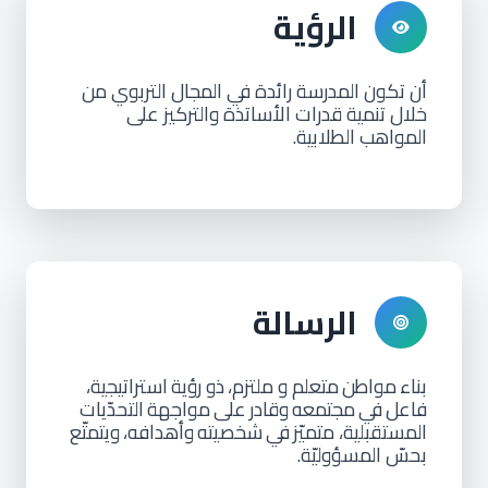
الرؤية
أن تكون المدرسة رائدة في المجال التربوي من
خلال تنمية قدرات الأساتذة والتركيز على
المواهب الطلابية.
الرسالة
بناء
مواطن
متعلم و ملتزم،
ذو رؤية
استراتيجية،
فاعل
في
مجتمعه
وقادر
على
مواجهة
التحدّيات
المستقبلية، متميّز
في
شخصيته
وأهدافه،
ويتمتّع
بحسّ المسؤوليّة.