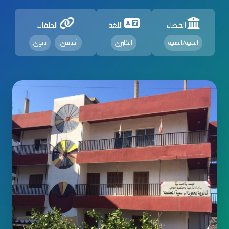
القضاء
اللغة
الحلقات
المنية/الضنية
انكليزي
أساسي
ثانوي