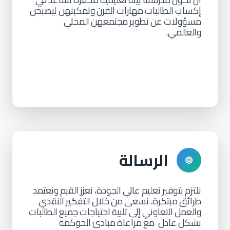
إكساب
الطالبات
مهارات
القرن
وتمكينهن ليصبحن
مسؤولات
عن
تطوير
مجتمعهن
المحلي
والعالمي.
الرسالة
نلتزم
بتوفير
تعليم
عالي
الجودة،
نعزز
القيم
ونعتمد
طرائق
مبتكرة. نسعى
من
خلال
التفكير
النقدي
والعمل
التعاوني
إلى
تلبية
احتياجات
جميع
الطالبات
بشكل
عادل
مع
مراعاة
مبادئ
الحوكمة