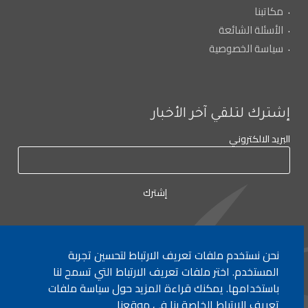
مكاتبنا
الأسئلة الشائعة
سياسة الخصوصية
إشترك لتلقي آخر الأخبار
البريد الالكتروني
نحن نستخدم ملفات تعريف الارتباط لتحسين تجربة
لأي إستفسار الإتصال على:
٠١/٧٧٢٠٠٠
المستخدم. اختر ملفات تعريف الارتباط التي تسمح لنا
باستخدامها. يمكنك قراءة المزيد حول سياسة ملفات
تعريف الارتباط الخاصة بنا في موقعنا