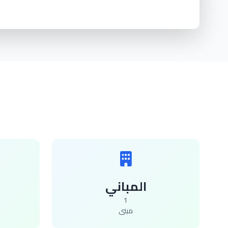
المباني
1
مبنى