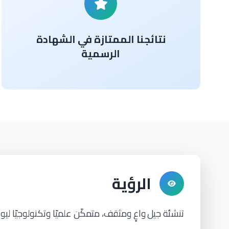
نتائجنا الممتازة في الشهادة
الرسمية
الرؤية
تنشئة جيل
واعٍ ومثقف، متمكّن علميّا وتكنولوجيّا ليو