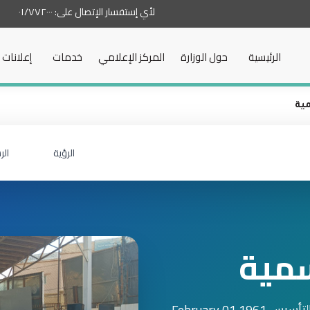
لأي إستفسار الإتصال على:
٠١/٧٧٢٠٠٠
الرئيسية
حول الوزارة
المركز الإعلامي
خدمات
إعلانات
مية
الرؤية
الر
سمية
س 1961 February 01