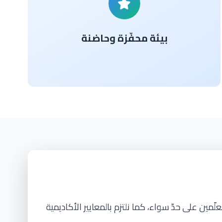
بيئة محفّزة وحاضنة
لّمين على حدّ سواء، كما نلتزم بالمعايير الأكاديمية