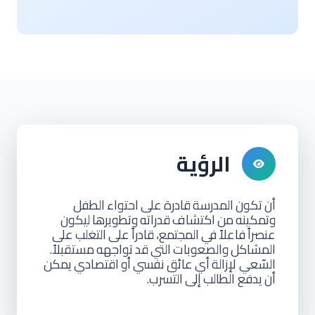
الرؤية
أن
تكون
المدرسة
قادرة
على
احتواء
الطفل
وتمكينه
من
اكتشاف
قدراته
وتطويرها
ليكون
عنصراً
فاعلاً
في
المجتمع،
قادراً
على
التغلب
على
المشاكل
والصعوبات
التي
قد
تواجهه
مستقبلاً.
السّعي لإزالة
أي
عائق
نفسي
أو
اقتصادي
يمكن
أن
يدفع الطالب
إلى
التسرب.