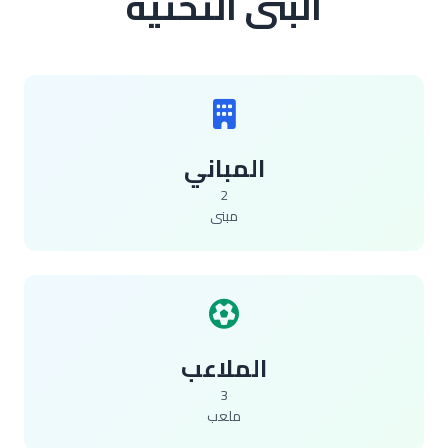
البنى التحتية
المباني
2
مبنى
الملاعب
3
ملعب