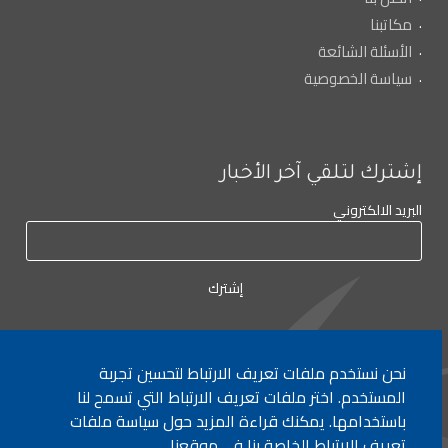
مكاتبنا
الأسئلة الشائعة
سياسة الخصوصية
إشترك لتلقي آخر الأخبار
البريد الالكتروني
نحن نستخدم ملفات تعريف الارتباط لتحسين تجربة
لأي إستفسار الإتصال على:
٠١/٧٧٢٠٠٠
المستخدم. اختر ملفات تعريف الارتباط التي تسمح لنا
باستخدامها. يمكنك قراءة المزيد حول سياسة ملفات
تعريف الارتباط الخاصة بنا في موقعنا