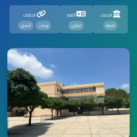
القضاء
اللغة
الحلقات
النبطية
انكليزي
روضات
أساسي