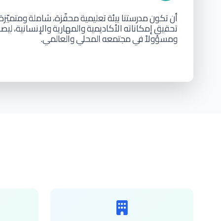
أن
تكون
مدرستنا
بيئة
تعليمية
محفّزة،
شاملة
ومتميّزة
تحقيق
إمكاناته
الأكاديمية
والمهارية
والإنسانية،
ليصب
ومسؤولاً
في
مجتمعه
المحلي
والعالمي.