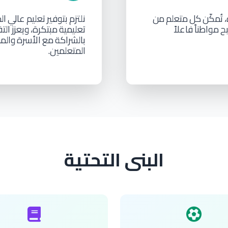
،
تُمكّن
كل
متعلم
من
نلتزم
بتوفير
تعليم
عالي
ال
ح
مواطناً
فاعلاً
تعليمية
مبتكرة،
ويعزز
الت
بالشراكة
مع
الأسرة
والم
المتعلمين.
البنى التحتية