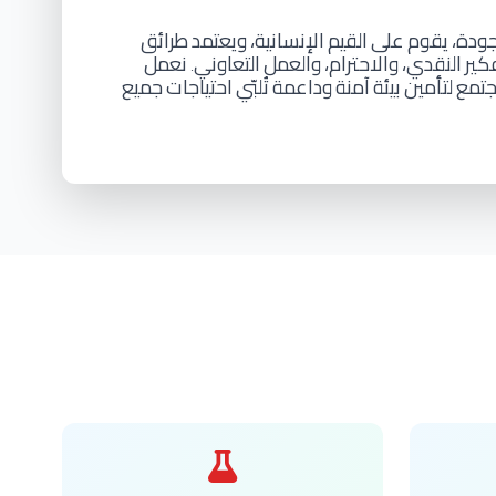
جودة،
يقوم
على
القيم
الإنسانية،
ويعتمد
طرائق
فكير
النقدي،
والاحترام،
والعمل
التعاوني
نعمل
.
جتمع
لتأمين
بيئة
آمنة
وداعمة
تُلبّي
احتياجات
جميع