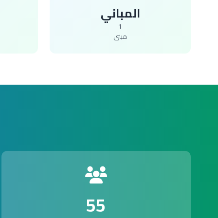
المباني
1
مبنى
55