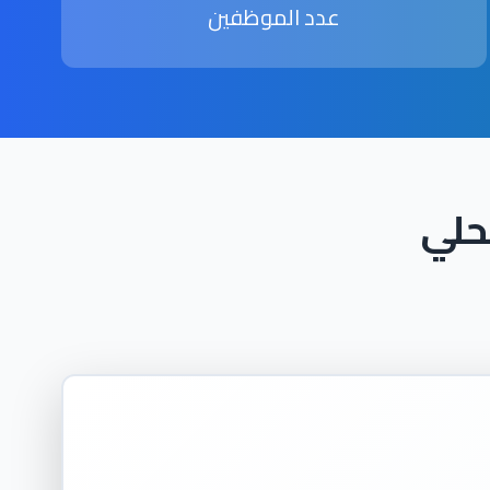
عدد الموظفين
حلي