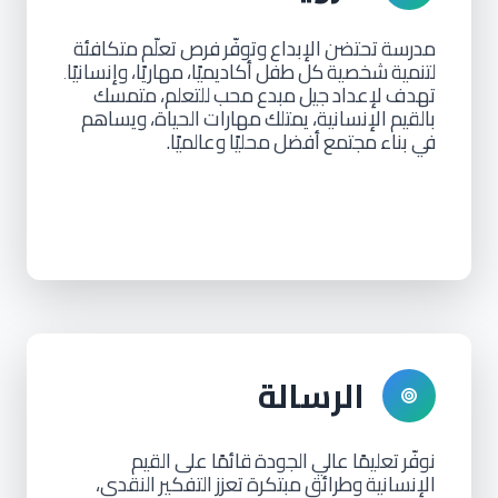
مدرسة
تحتضن
الإبداع
وتوفّر
فرص
تعلّم
متكافئة
لتنمية
شخصية
كل
طفل
أكاديميًا،
مهاريًا،
وإنسانيًا
.
تهدف
لإعداد
جيل
مبدع
محب
للتعلم،
متمسك
بالقيم
الإنسانية،
يمتلك
مهارات
الحياة،
ويساهم
في
بناء
مجتمع
أفضل
محليًا
وعالميًا.
الرسالة
نوفّر
تعليمًا
عالي
الجودة
قائمًا
على
القيم
الإنسانية
وطرائق
مبتكرة
تعزز
التفكير
النقدي،