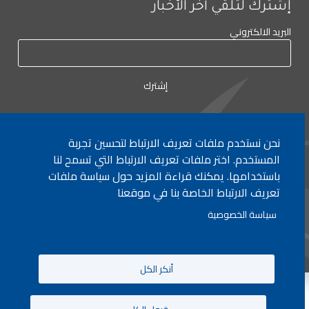
إشترك لتلقي آخر الأخبار
البريد الالكتروني
نحن نستخدم ملفات تعريف الارتباط لتحسين تجربة
لأي إستفسار الإتصال على:
٠١/٧٧٢٠٠٠
المستخدم. اختر ملفات تعريف الارتباط التي تسمح لنا
باستخدامها. يمكنك قراءة المزيد حول سياسة ملفات
تعريف الارتباط الخاصة بنا في موقعنا
جميع الحقوق محفوظة © 2026 , وزارة التربية والتعليم العالي، لبنان.
سياسة الخصوصية
انشأ من قبل
ICT
أنكر الكل