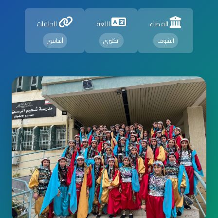
القضاء
اللغة
الحلقات
الشوف
انكليزي
أساسي