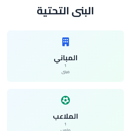
البنى التحتية
المباني
1
مبنى
الملاعب
1
ملعب