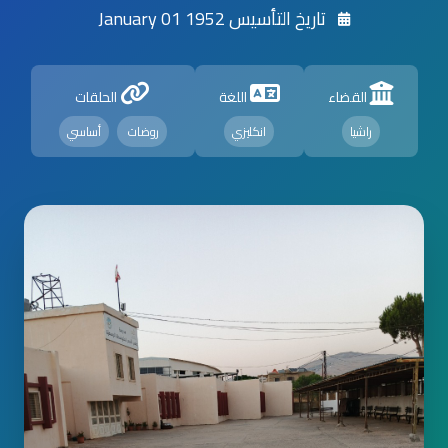
تاريخ التأسيس 1952 January 01
القضاء
اللغة
الحلقات
راشيا
انكليزي
روضات
أساسي