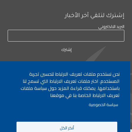
إشترك لتلقي آخر الأخبار
البريد الالكتروني
نحن نستخدم ملفات تعريف الارتباط لتحسين تجربة
لأي إستفسار الإتصال على:
٠١/٧٧٢٠٠٠
المستخدم. اختر ملفات تعريف الارتباط التي تسمح لنا
باستخدامها. يمكنك قراءة المزيد حول سياسة ملفات
تعريف الارتباط الخاصة بنا في موقعنا
جميع الحقوق محفوظة © 2026 , وزارة التربية والتعليم العالي، لبنان.
سياسة الخصوصية
انشأ من قبل
ICT
أنكر الكل