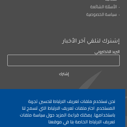
الأسئلة الشائعة
سياسة الخصوصية
إشترك لتلقي آخر الأخبار
البريد الالكتروني
نحن نستخدم ملفات تعريف الارتباط لتحسين تجربة
لأي إستفسار الإتصال على:
٠١/٧٧٢٠٠٠
المستخدم. اختر ملفات تعريف الارتباط التي تسمح لنا
باستخدامها. يمكنك قراءة المزيد حول سياسة ملفات
تعريف الارتباط الخاصة بنا في موقعنا
جميع الحقوق محفوظة © 2026 , وزارة التربية والتعليم العالي، لبنان.