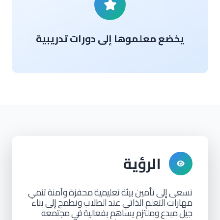
يخضع معلموها إلى دورات تدريبية
الرؤية
نسعى
إلى
تأمين
بيئة
تعليمية
محفزة
وآمنة
تنمي
مهارات
التعلم
الذاتي
عند
الطلاب
ونطمح
إلى
بناء
جيل
مبدع
وملتزم
يساهم
بفعالية
في
مجتمعه