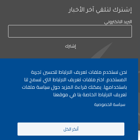
إشترك لتلقي آخر الأخبار
البريد الالكتروني
نحن نستخدم ملفات تعريف الارتباط لتحسين تجربة
لأي إستفسار الإتصال على:
٠١/٧٧٢٠٠٠
المستخدم. اختر ملفات تعريف الارتباط التي تسمح لنا
باستخدامها. يمكنك قراءة المزيد حول سياسة ملفات
تعريف الارتباط الخاصة بنا في موقعنا
جميع الحقوق محفوظة © 2026 , وزارة التربية والتعليم العالي، لبنان.
سياسة الخصوصية
انشأ من قبل
ICT
أنكر الكل