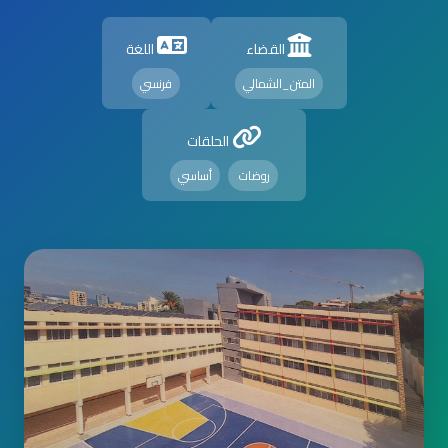
القضاء
اللغة
المتن_الشمالي
فرنسي
الحلقات
روضات
أساسي