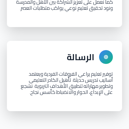
كما
نعمل
على
تعزيز
الشراكة
بين
الأهل
والمدرسة
ونود
تحقيق
تعليم
نوعي
يواكب
متطلبات
العصر
.
الرسالة
توفير
تعليم
يراعي
الفروقات
الفردية
ويعتمد
أساليب
تدريس
حديثة
تأهيل
الكادر
التعليمي
.
وتطوير
مهاراته
لتطبيق
الأهداف
التربوية
نشجع
.
على
الإبداع،
الحوار
والانضباط
كأسس
نجاح
.