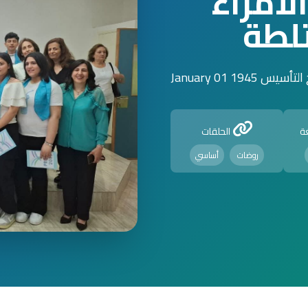
أمراء
لطة
أسيس 1945 January 01
ة
الحلقات
روضات
أساسي