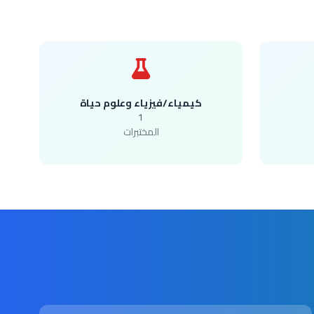
كيمياء/فيزياء وعلوم حياة
1
المختبرات