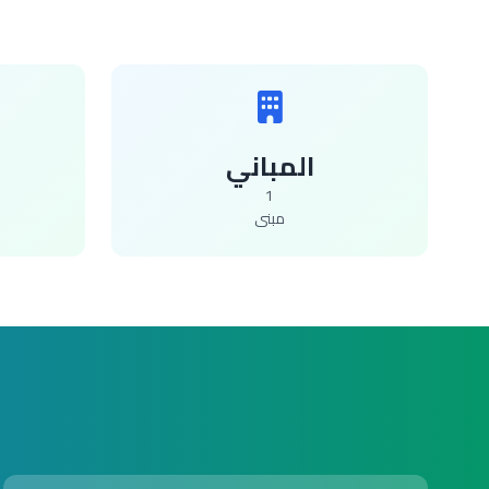
المباني
1
مبنى