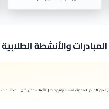
المبادرات والأنشطة الطلابية
ية من الامراض المعدية- انشطة ترفيهية خلال الأعياد - حفل تخرج لتلامذة الصف ال