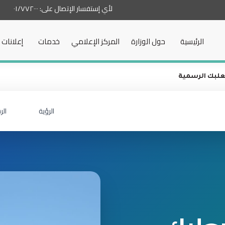
لأي إستفسار الإتصال على:
٠١/٧٧٢٠٠٠
الرئيسية
حول الوزارة
المركز الإعلامي
خدمات
إعلانات
لبك الرسمية
الرؤية
الر