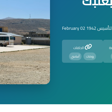
علبك
س 1942 February 02
ة
الحلقات
روضات
أساسي