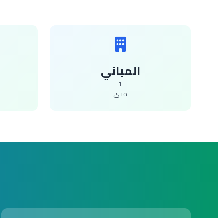
المباني
1
مبنى