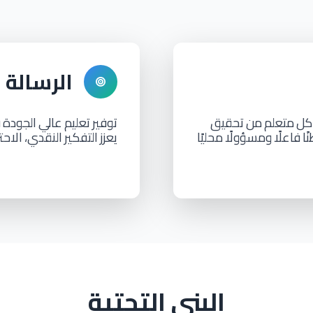
الرسالة
كل
متعلم
من
تحقيق
توفير
تعليم
عالي
الجودة
ق
ًا
فاعلًا
ومسؤولًا
محليًا
يعزز
التفكير
النقدي،
الاحت
البنى التحتية