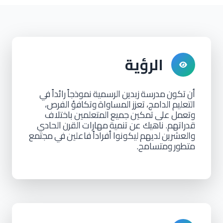
الرؤية
أن
تكون
مدرسة
زبدين
الرسمية
نموذجاً
رائداً
في
التعليم
الدامج،
تعزز
المساواة
وتكافؤ
الفرص،
وتعمل
على
تمكين
جميع
المتعلمين
باختلاف
قدراتهم. ناهيك عن تنمية
مهارات
القرن
الحادي
والعشرين
لديهم
ليكونوا
أفراداً
فاعلين
في
مجتمع
متطور
ومتسامح.