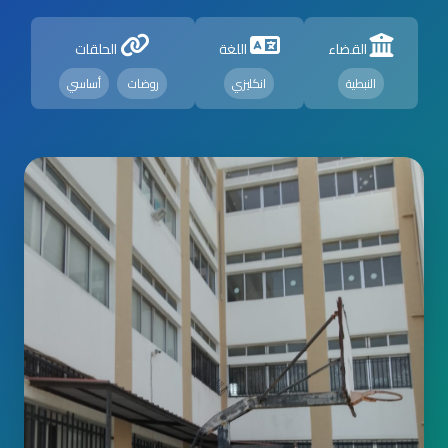
القضاء
اللغة
الحلقات
النبطية
انكليزي
روضات
أساسي