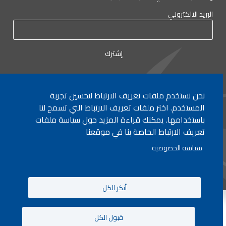
البريد الالكتروني
نحن نستخدم ملفات تعريف الارتباط لتحسين تجربة
لأي إستفسار الإتصال على:
٠١/٧٧٢٠٠٠
المستخدم. اختر ملفات تعريف الارتباط التي تسمح لنا
باستخدامها. يمكنك قراءة المزيد حول سياسة ملفات
تعريف الارتباط الخاصة بنا في موقعنا
جميع الحقوق محفوظة © 2026 , وزارة التربية والتعليم العالي، لبنان.
سياسة الخصوصية
انشأ من قبل
ICT
أنكر الكل
قبول الكل