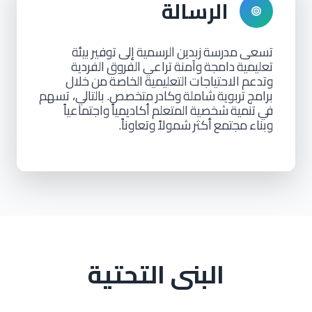
الرسالة
تسعى
مدرسة
زبدين
الرسمية
إلى
توفير
بيئة
تعليمية
دامجة
وآمنة
تراعي
الفروق
الفردية
وتدعم
الاحتياجات
التعليمية
الخاصة
من
خلال
برامج
تربوية
شاملة
وكادر
متخصص. بالتالي، تسهم
في
تنمية
شخصية
المتعلم
أكاديمياً
واجتماعياً
وبناء
مجتمع
أكثر
شمولاً
وتعاوناً.
البنى التحتية