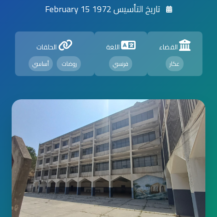
تاريخ التأسيس 1972 February 15
القضاء
اللغة
الحلقات
عكار
فرنسي
روضات
أساسي