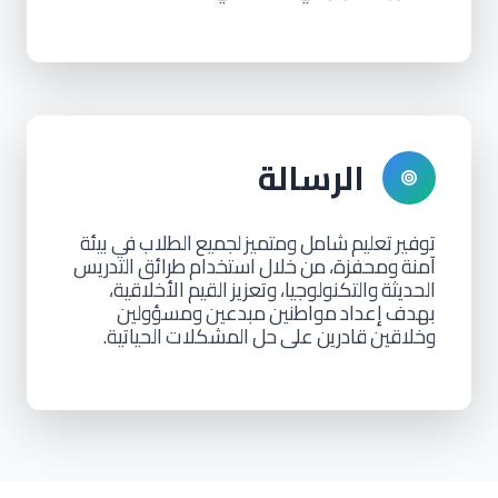
الرسالة
توفير
تعليم
شامل
ومتميز
لجميع
الطلاب
في
بيئة
آمنة
ومحفزة،
من
خلال
استخدام
طرائق
التدريس
الحديثة
والتكنولوجيا،
وتعزيز
القيم
الأخلاقية،
بهدف
إعداد
مواطنين
مبدعين
ومسؤولين
وخلاقين
قادرين
على
حل
المشكلات
الحياتية.