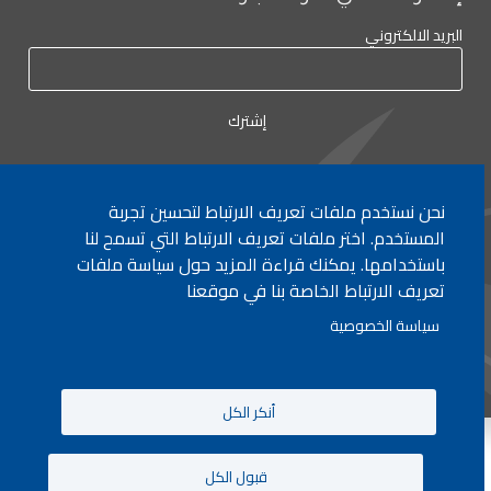
البريد الالكتروني
نحن نستخدم ملفات تعريف الارتباط لتحسين تجربة
لأي إستفسار الإتصال على:
٠١/٧٧٢٠٠٠
المستخدم. اختر ملفات تعريف الارتباط التي تسمح لنا
باستخدامها. يمكنك قراءة المزيد حول سياسة ملفات
تعريف الارتباط الخاصة بنا في موقعنا
جميع الحقوق محفوظة © 2026 , وزارة التربية والتعليم العالي، لبنان.
سياسة الخصوصية
انشأ من قبل
ICT
أنكر الكل
قبول الكل