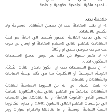
- تحديد ملكية الجامعية: حكومية او خاصة
ملاحظة يجب
:
1- ان طلب المعادلة يجب ان يتضمن الشهادة الممنوحة ولا
يكتفى بالافادات.
2- على صاحب العلاقة الحضور شخصيا الى امانة سر لجنة
المعادلات للتعليم العالي لاستلام المعادلة او ارسال من ينوب
عنه بموجب تفويض خطي او وكالة
3- لا يعتبر مقبولا كل طلب غير مرفق بجميع المستندات
المذكورة ادناه.
4- ان جميع المستندات يجب ان تكون باحدى اللغات الثلاثة:
العربية، الفرنسية أو الانكليزية بما في ذلك ترجمة الاقامات
والشهادات والعلامات.
5- نلفت الانتباه الى انه من الشروط الاساسية لمعادلة
الشهادات الجامعية في التعليم العالي حيازة البكالوريا اللبنانية
القسم الثاني (الثانوية العامة) او ما يعادلها، قبل الانتساب
الى مؤسسات التعليم العالي (القانون 16/81) او حيازة البكالوريا
الفنية اللبنانية الرسمية او ما يعادلها والالتزام بقرارات وزير