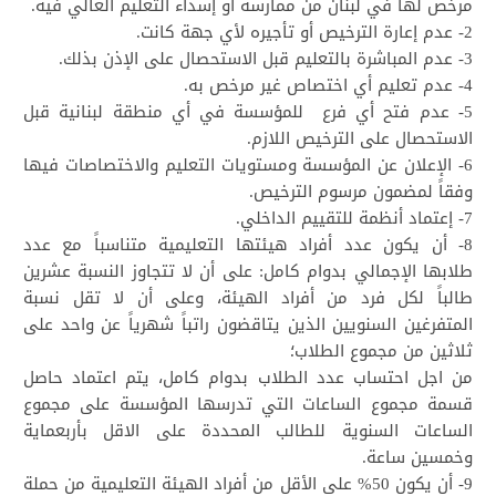
مرخص لها في لبنان من ممارسة أو إسداء التعليم العالي فيه.
2- عدم إعارة الترخيص أو تأجيره لأي جهة كانت.
3- عدم المباشرة بالتعليم قبل الاستحصال على الإذن بذلك.
4- عدم تعليم أي اختصاص غير مرخص به.
5- عدم فتح أي فرع للمؤسسة في أي منطقة لبنانية قبل
الاستحصال على الترخيص اللازم.
6- الإعلان عن المؤسسة ومستويات التعليم والاختصاصات فيها
وفقاً لمضمون مرسوم الترخيص.
7- إعتماد أنظمة للتقييم الداخلي.
8- أن يكون عدد أفراد هيئتها التعليمية متناسباً مع عدد
طلابها الإجمالي بدوام كامل: على أن لا تتجاوز النسبة عشرين
طالباً لكل فرد من أفراد الهيئة، وعلى أن لا تقل نسبة
المتفرغين السنويين الذين يتاقضون راتباً شهرياً عن واحد على
ثلاثين من مجموع الطلاب؛
من اجل احتساب عدد الطلاب بدوام كامل، يتم اعتماد حاصل
قسمة مجموع الساعات التي تدرسها المؤسسة على مجموع
الساعات السنوية للطالب المحددة على الاقل بأربعماية
وخمسين ساعة.
9- أن يكون 50% على الأقل من أفراد الهيئة التعليمية من حملة