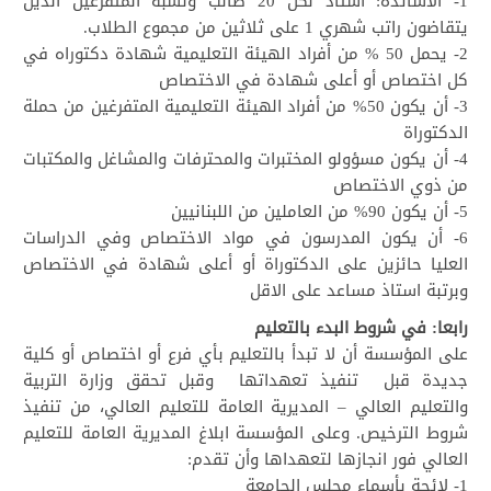
1- الاساتذة: استاذ لكل 20 طالب ونسبة المتفرغين الذين
يتقاضون راتب شهري 1 على ثلاثين من مجموع الطلاب.
2- يحمل 50 % من أفراد الهيئة التعليمية شهادة دكتوراه في
كل اختصاص أو أعلى شهادة في الاختصاص
3- أن يكون 50% من أفراد الهيئة التعليمية المتفرغين من حملة
الدكتوراة
4- أن يكون مسؤولو المختبرات والمحترفات والمشاغل والمكتبات
من ذوي الاختصاص
5- أن يكون 90% من العاملين من اللبنانيين
6- أن يكون المدرسون في مواد الاختصاص وفي الدراسات
العليا حائزين على الدكتوراة أو أعلى شهادة في الاختصاص
وبرتبة استاذ مساعد على الاقل
رابعا: في شروط البدء بالتعليم
على المؤسسة أن لا تبدأ بالتعليم بأي فرع أو اختصاص أو كلية
جديدة قبل تنفيذ تعهداتها وقبل تحقق وزارة التربية
والتعليم العالي – المديرية العامة للتعليم العالي، من تنفيذ
شروط الترخيص. وعلى المؤسسة ابلاغ المديرية العامة للتعليم
العالي فور انجازها لتعهداها وأن تقدم:
1- لائحة بأسماء مجلس الجامعة