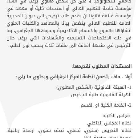
جامعي للتكنولوجيا")، على كل شخص معنوي يرغب في انشاء
مؤسسة خاصة للتعليم العالي أو استحداث كلية أو معهد في
مؤسسة قائمة قانونا ان يقدم طلب ترخيص الى ديوان المديرية
العامة للتعليم العالي يتضمن بيانا بالمعاهد والكليات المنوي
انشاؤها والفروع والاقسام الاكاديمية وبموقعها الجغرافي، بما
في ذلك الاختصاصات التعليمية والشهادات التي يرغب طال
الترخيص في منحها، اضافة الى ملفات ثلاث بحسب نوع الطلب.
المستندات المطلوب تقديمها:
أولا - ملف يتضمن انظمة المركز الجغرافي ويحتوي ما يلي:
1- الهيئة القانونية (الشخص المعنوي)
الهيئة القانونية طلبة الترخيص
2- انظمة الكلية او القسم
مجلس الكلية:
نظام المجلس الداخلي
نظام التدريس (سنوي، فصلي، نصف سنوي، ارصدة رباعية،
ارصدة نصف سنوية، الخ)