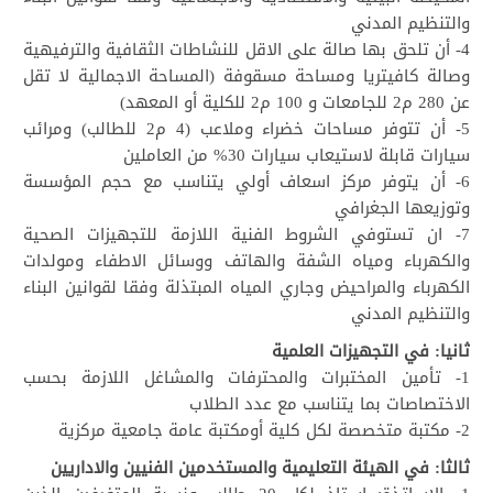
والتنظيم المدني
4- أن تلحق بها صالة على الاقل للنشاطات الثقافية والترفيهية
وصالة كافيتريا ومساحة مسقوفة (المساحة الاجمالية لا تقل
عن 280 م2 للجامعات و 100 م2 للكلية أو المعهد)
5- أن تتوفر مساحات خضراء وملاعب (4 م2 للطالب) ومرائب
سيارات قابلة لاستيعاب سيارات 30% من العاملين
6- أن يتوفر مركز اسعاف أولي يتناسب مع حجم المؤسسة
وتوزيعها الجغرافي
7- ان تستوفي الشروط الفنية اللازمة للتجهيزات الصحية
والكهرباء ومياه الشفة والهاتف ووسائل الاطفاء ومولدات
الكهرباء والمراحيض وجاري المياه المبتذلة وفقا لقوانين البناء
والتنظيم المدني
ثانيا: في التجهيزات العلمية
1- تأمين المختبرات والمحترفات والمشاغل اللازمة بحسب
الاختصاصات بما يتناسب مع عدد الطلاب
2- مكتبة متخصصة لكل كلية أومكتبة عامة جامعية مركزية
ثالثا: في الهيئة التعليمية والمستخدمين الفنيين والاداريين