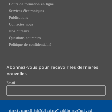
Cours de formation en ligne
Services électroniques
Publications
Contactez nous
Nos bureaux
Questions courantes
Politique de confidentialité
Abonnez-vous pour recevoir les dernières
nouvelles
Email
نحن نستخدم ملفات تعريف الارتباط لتحسين تجربة
Leave this field blank