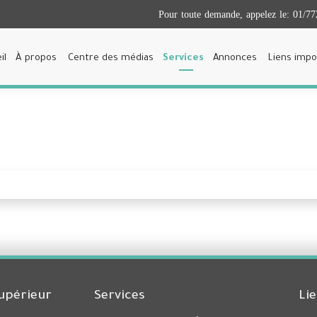
Pour toute demande, appelez le:
01/77
il
À propos
Centre des médias
Services
Annonces
Liens impo
upérieur
Services
Li