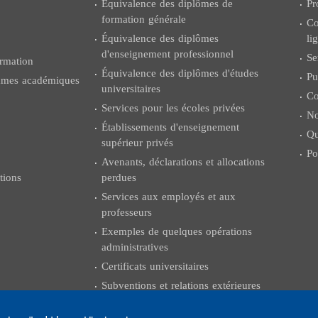
Equivalence des diplômes de
Pr
formation générale
Co
Équivalence des diplômes
li
d'enseignement professionnel
Se
rmation
Équivalence des diplômes d'études
Pu
ammes académiques
universitaires
Co
Services pour les écoles privées
No
Établissements d'enseignement
Qu
supérieur privés
Po
Avenants, déclarations et allocations
tions
perdues
Services aux employés et aux
professeurs
Exemples de quelques opérations
administratives
Certificats universitaires
Subventions et relations extérieures
Examens du colloque