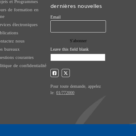
ojets et Programmes
dernières nouvelles
urs de formation en
gne
Email
rvices électroniques
blications
ntactez nous
s bureaux
Leave this field blank
estions courantes
litique de confidentialité
Pour toute demande, appelez
le:
01/772000