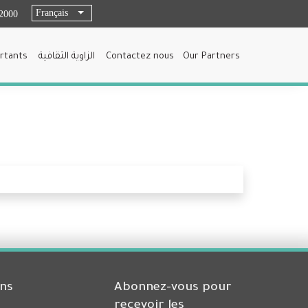
Français
List additional actions
2000
rtants
الزاوية الثقافية
Contactez nous
Our Partners
ens
Abonnez-vous pour
recevoir les