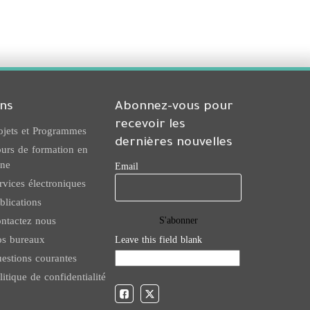
ens
Abonnez-vous pour
recevoir les
ojets et Programmes
dernières nouvelles
urs de formation en
gne
Email
rvices électroniques
blications
ntactez nous
s bureaux
Leave this field blank
estions courantes
litique de confidentialité