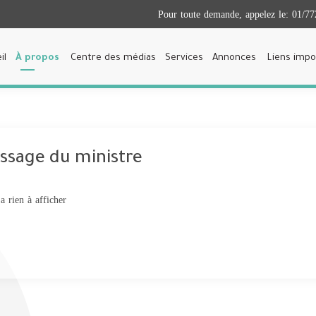
Pour toute demande, appelez le:
01/77
il
À propos
Centre des médias
Services
Annonces
Liens impo
ssage du ministre
 a rien à afficher