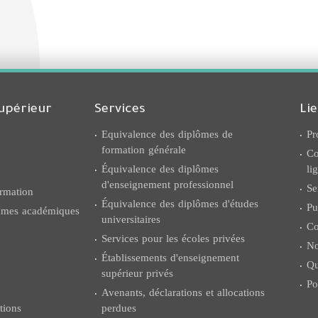
upérieur
Services
Li
Equivalence des diplômes de
Pr
formation générale
Co
Équivalence des diplômes
li
d'enseignement professionnel
Se
rmation
Équivalence des diplômes d'études
Pu
ammes académiques
universitaires
Co
Services pour les écoles privées
No
Établissements d'enseignement
Qu
supérieur privés
Po
Avenants, déclarations et allocations
tions
perdues