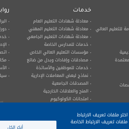
خدمات
رواب
معادلة شهادات التعليم العام
البر
مة للتعليم العالي
معادلة شهادات التعليم المهني
دورا
معادلة شهادات التعليم الجامعي
خدما
خدمات للمدارس الخاصة
الإص
يمية
مؤسسات التعليم العالي الخاص
اتصل
لمعتمدة
مصادقات وإفادات وبدل من ضائع
مكات
خدمات للموظفين والأساتذة
الأس
نماذج لبعض المعاملات الإدارية
سيا
المصدقات الجامعية
قصات
المنح والعلاقات الخارجية
امتحانات الكولوكيوم
مزاولة مهنة الهندسة
ختر ملفات تعريف الارتباط
ملفات تعريف الارتباط الخاصة
أنكر الكل