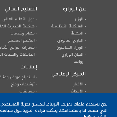
عن الوزارة
التعليم العالي
الوزير
حول التعليم العالي
الهيكلية التنظيمية
هيكلية المديرية العا
المهمة
مهام وخدمات
التاريخ القانوني
التعليم المستمر
الوزراء السابقون
مسارات البرامج الأكاد
البيان الوزاري
الجامعات والكليات ا
روابط
إعلانات
المركز الإعلامي
استدراج عروض ومنا
الأخبار
ترشيحات ومنح
الأحداث
مسابقات
معرض الصور
وظائف
نحن نستخدم ملفات تعريف الارتباط لتحسين تجربة المستخدم. ا
معرض الفيديو
التي تسمح لنا باستخدامها. يمكنك قراءة المزيد حول سياسة 
تعاميم، مذكرات، قرارات،
بنا في موقعنا